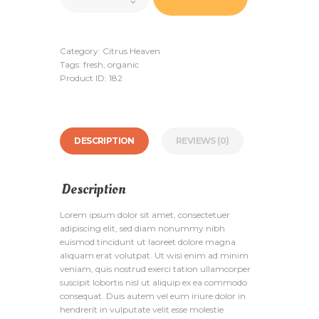
quantity
Category:
Citrus Heaven
Tags:
fresh
,
organic
Product ID:
182
DESCRIPTION
REVIEWS (0)
Description
Lorem ipsum dolor sit amet, consectetuer
adipiscing elit, sed diam nonummy nibh
euismod tincidunt ut laoreet dolore magna
aliquam erat volutpat. Ut wisi enim ad minim
veniam, quis nostrud exerci tation ullamcorper
suscipit lobortis nisl ut aliquip ex ea commodo
consequat. Duis autem vel eum iriure dolor in
hendrerit in vulputate velit esse molestie