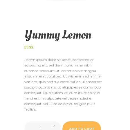
Yummy Lemon
£
5.99
Lorem ipsum dolor sit amet, consectetuer
adipiscing elit, sed diam nonummy nibh
euismod tincidunt ut laoreet dolore magna
aliquam erat volutpat. Ut wisi enim ad minim
veniam, quis nostrud exerci tation ullamcorper
suscipit lobortis nisl ut aliquip ex ea commodo
consequat. Duis autem vel eum iriure dolor in
hendrerit in vulputate velit esse molestie
consequat, vel illum dolore eu feugiat nulla
facilisis.
Yummy
ADD TO CART
Lemon