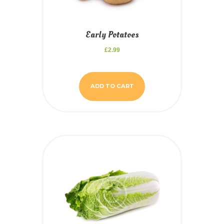
Early Potatoes
£
2.99
ADD TO CART