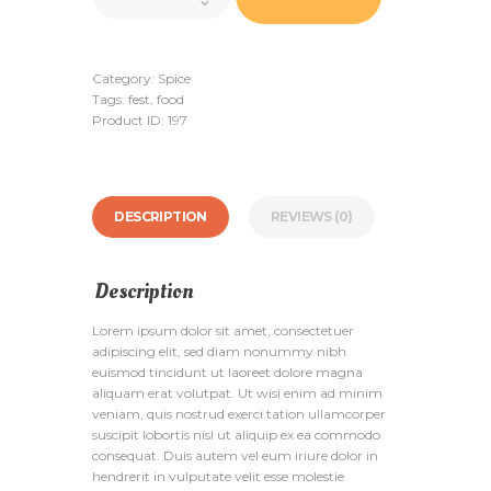
quantity
Category:
Spice
Tags:
fest
,
food
Product ID:
197
DESCRIPTION
REVIEWS (0)
Description
Lorem ipsum dolor sit amet, consectetuer
adipiscing elit, sed diam nonummy nibh
euismod tincidunt ut laoreet dolore magna
aliquam erat volutpat. Ut wisi enim ad minim
veniam, quis nostrud exerci tation ullamcorper
suscipit lobortis nisl ut aliquip ex ea commodo
consequat. Duis autem vel eum iriure dolor in
hendrerit in vulputate velit esse molestie