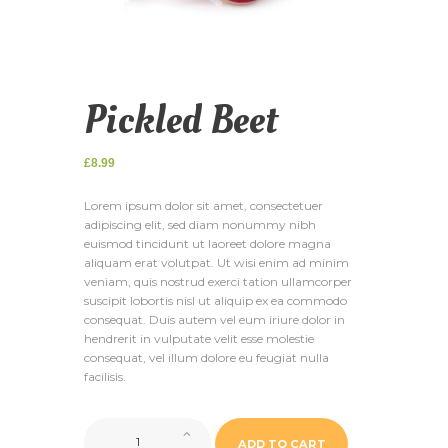
Pickled Beet
£
8.99
Lorem ipsum dolor sit amet, consectetuer
adipiscing elit, sed diam nonummy nibh
euismod tincidunt ut laoreet dolore magna
aliquam erat volutpat. Ut wisi enim ad minim
veniam, quis nostrud exerci tation ullamcorper
suscipit lobortis nisl ut aliquip ex ea commodo
consequat. Duis autem vel eum iriure dolor in
hendrerit in vulputate velit esse molestie
consequat, vel illum dolore eu feugiat nulla
facilisis.
Pickled
ADD TO CART
Beet