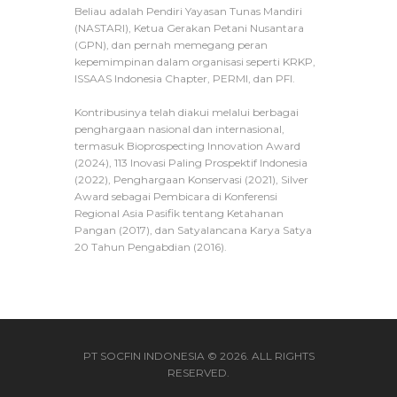
Beliau adalah Pendiri Yayasan Tunas Mandiri
(NASTARI), Ketua Gerakan Petani Nusantara
(GPN), dan pernah memegang peran
kepemimpinan dalam organisasi seperti KRKP,
ISSAAS Indonesia Chapter, PERMI, dan PFI.
Kontribusinya telah diakui melalui berbagai
penghargaan nasional dan internasional,
termasuk Bioprospecting Innovation Award
(2024), 113 Inovasi Paling Prospektif Indonesia
(2022), Penghargaan Konservasi (2021), Silver
Award sebagai Pembicara di Konferensi
Regional Asia Pasifik tentang Ketahanan
Pangan (2017), dan Satyalancana Karya Satya
20 Tahun Pengabdian (2016).
PT SOCFIN INDONESIA © 2026. ALL RIGHTS
RESERVED.