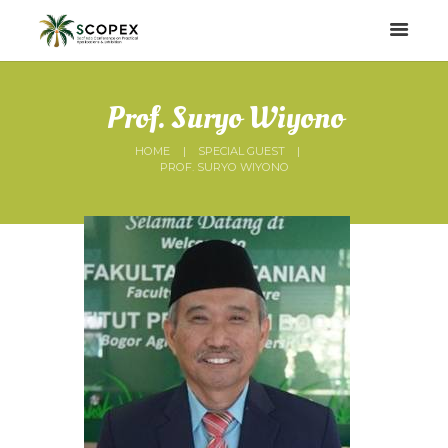
Prof. Suryo Wiyono
HOME
SPECIAL GUEST
PROF. SURYO WIYONO